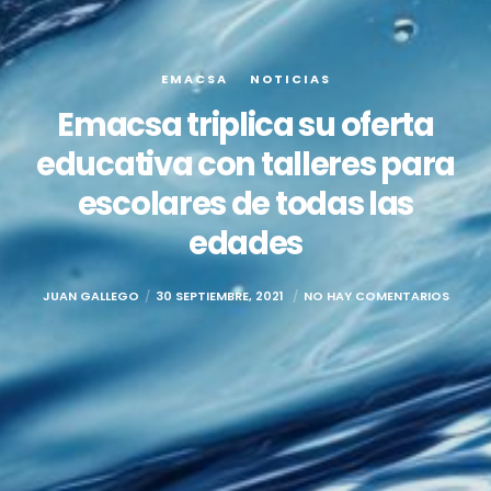
EMACSA
NOTICIAS
Emacsa triplica su oferta
educativa con talleres para
escolares de todas las
edades
JUAN GALLEGO
30 SEPTIEMBRE, 2021
NO HAY COMENTARIOS