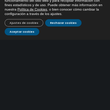
x
funcionamiento del sitio web y para recopilar información con
fines estadísticos y de uso. Puede obtener más información en
Si tiene cualquier duda sobre
nuestra
Política de Cookies
, o bien conocer cómo cambiar la
EMACSA, haga click abajo.
configuración a través de los ajustes
.
Ajustes de cookies
Rechazar cookies
Aceptar cookies