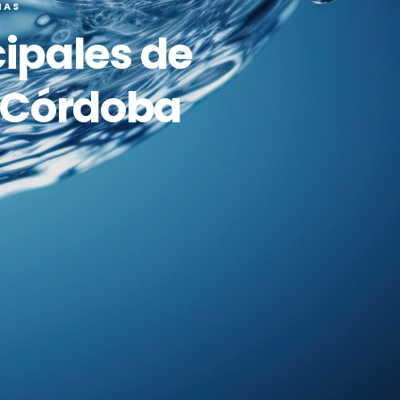
IAS
cipales de
 Córdoba