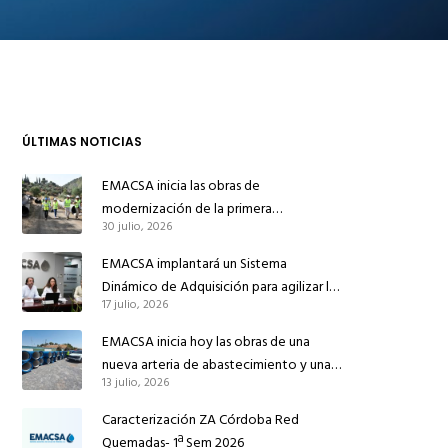
ÚLTIMAS NOTICIAS
EMACSA inicia las obras de
modernización de la primera
30 julio, 2026
conducción de abastecimiento para
reforzar el suministro de agua de
EMACSA implantará un Sistema
Córdoba
Dinámico de Adquisición para agilizar la
17 julio, 2026
contratación de obras en sus redes e
instalaciones
EMACSA inicia hoy las obras de una
nueva arteria de abastecimiento y una
13 julio, 2026
red de agua no potable en Ingeniero
Ruiz de Azúa
Caracterización ZA Córdoba Red
Quemadas- 1ª Sem 2026