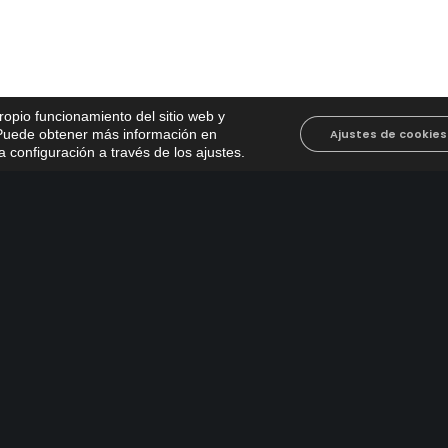
propio funcionamiento del sitio web y
. Puede obtener más información en
Ajustes de cookies
 configuración a través de los ajustes
.
tivo
500
@emacsa.es