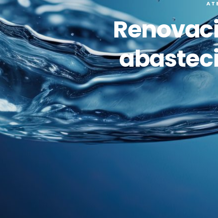
AT
Renovació
abastec