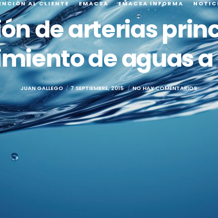
ENCIÓN AL CLIENTE
EMACSA
EMACSA INFORMA
NOTIC
n de arterias prin
imiento de aguas a
JUAN GALLEGO
7 SEPTIEMBRE, 2015
NO HAY COMENTARIOS