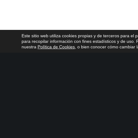
Este sitio web utiliza cookies propias y de terceros para el 
para recopilar información con fines estadísticos y de uso
nuestra
Política de Cookies
, o bien conocer cómo cambiar la
CONTÁCTANOS
Atención al cliente
Corpora
C/ De los Plateros, 1
14006 Córdoba
900 700 070
957 222 
atcliente@emacsa.es
aguacor