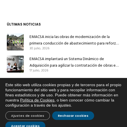
ÚLTIMAS NOTICIAS
EMACSA inicia las obras de modernización de la
primera conducción de abastecimiento para reforzar
30 julio, 2026
el suministro de agua de Córdoba
EMACSA implantará un Sistema Dinámico de
Adquisición para agilizar la contratación de obras en
17 julio, 2026
sus redes e instalaciones
EMACSA inicia hoy las obras de una nueva arteria de
Este sitio web utiliza cookies propias y de terceros para el propio
abastecimiento y una red de agua no potable en
x
funcionamiento del sitio web y para recopilar información con
13 julio, 2026
Ingeniero Ruiz de Azúa
fines estadísticos y de uso. Puede obtener más información en
Si tiene cualquier duda sobre
nuestra
Política de Cookies
, o bien conocer cómo cambiar la
EMACSA, haga click abajo.
Caracterización ZA Córdoba Red Quemadas- 1ª Sem
configuración a través de los ajustes
.
2026
9 julio, 2026
Ajustes de cookies
Rechazar cookies
Caracterización ZA Córdoba Red Carrera Caballo-1º
Aceptar cookies