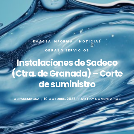
EMACSA INFORMA
NOTICIAS
OBRAS Y SERVICIOS
Instalaciones de Sadeco
(Ctra. de Granada) – Corte
de suministro
OBRASEMACSA
10 OCTUBRE, 2025
NO HAY COMENTARIOS