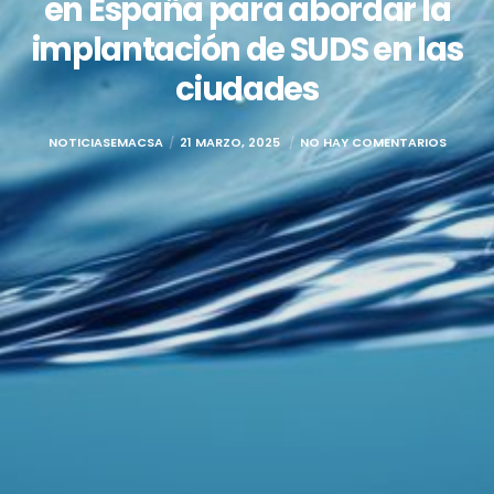
en España para abordar la
implantación de SUDS en las
ciudades
NOTICIASEMACSA
21 MARZO, 2025
NO HAY COMENTARIOS