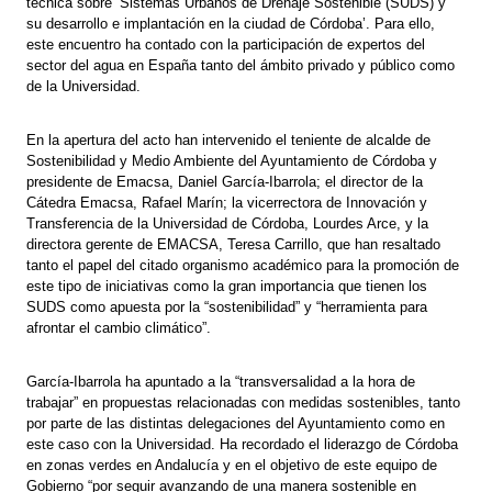
técnica sobre ‘Sistemas Urbanos de Drenaje Sostenible (SUDS) y
su desarrollo e implantación en la ciudad de Córdoba’. Para ello,
este encuentro ha contado con la participación de expertos del
sector del agua en España tanto del ámbito privado y público como
de la Universidad.
En la apertura del acto han intervenido el teniente de alcalde de
Sostenibilidad y Medio Ambiente del Ayuntamiento de Córdoba y
presidente de Emacsa, Daniel García-Ibarrola; el director de la
Cátedra Emacsa, Rafael Marín; la vicerrectora de Innovación y
Transferencia de la Universidad de Córdoba, Lourdes Arce, y la
directora gerente de EMACSA, Teresa Carrillo, que han resaltado
tanto el papel del citado organismo académico para la promoción de
este tipo de iniciativas como la gran importancia que tienen los
SUDS como apuesta por la “sostenibilidad” y “herramienta para
afrontar el cambio climático”.
García-Ibarrola ha apuntado a la “transversalidad a la hora de
trabajar” en propuestas relacionadas con medidas sostenibles, tanto
por parte de las distintas delegaciones del Ayuntamiento como en
este caso con la Universidad. Ha recordado el liderazgo de Córdoba
en zonas verdes en Andalucía y en el objetivo de este equipo de
Gobierno “por seguir avanzando de una manera sostenible en