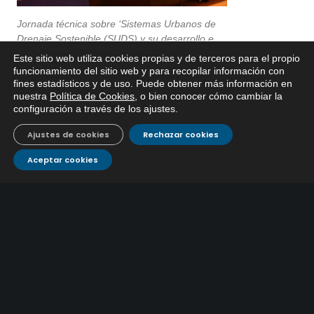
Jornada técnica sobre ‘Sistemas Urbanos de
Drenaje Sostenible (SUDS) y su desarrollo e
implantación en la ciudad de Córdoba’
Este sitio web utiliza cookies propias y de terceros para el propio
x
funcionamiento del sitio web y para recopilar información con
fines estadísticos y de uso. Puede obtener más información en
Si tiene cualquier duda sobre
nuestra
Política de Cookies
, o bien conocer cómo cambiar la
EMACSA, haga click abajo.
configuración a través de los ajustes
.
Ajustes de cookies
Rechazar cookies
Aceptar cookies
ÚLTIMAS NOTICIAS
EMACSA inicia las obras de modernización de la
primera conducción de abastecimiento para reforzar
30 julio, 2026
el suministro de agua de Córdoba
EMACSA implantará un Sistema Dinámico de