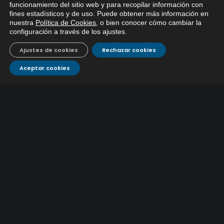
x
funcionamiento del sitio web y para recopilar información con
fines estadísticos y de uso. Puede obtener más información en
Si tiene cualquier duda sobre
nuestra
Política de Cookies
, o bien conocer cómo cambiar la
EMACSA, haga click abajo.
configuración a través de los ajustes
.
Ajustes de cookies
Rechazar cookies
Aceptar cookies
ÚLTIMAS NOTICIAS
EMACSA inicia las obras de modernización de la
primera conducción de abastecimiento para reforzar