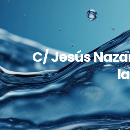
C/ Jesús Nazar
l