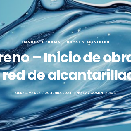
EMACSA INFORMA
OBRAS Y SERVICIOS
eno – Inicio de obr
a red de alcantarilla
OBRASEMACSA
20 JUNIO, 2024
NO HAY COMENTARIOS