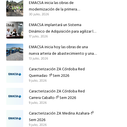
EMACSA inicia las obras de
modernización de la primera
30 julio, 2026
conducción de abastecimiento para
reforzar el suministro de agua de
EMACSA implantará un Sistema
Córdoba
Dinámico de Adquisición para agilizar la
17 julio, 2026
contratación de obras en sus redes e
instalaciones
EMACSA inicia hoy las obras de una
nueva arteria de abastecimiento y una
13 julio, 2026
red de agua no potable en Ingeniero
Ruiz de Azúa
Caracterización ZA Córdoba Red
Quemadas- 1ª Sem 2026
9 julio, 2026
Caracterización ZA Córdoba Red
Carrera Caballo-1º Sem 2026
9 julio, 2026
Caracterización ZA Medina Azahara-1º
Sem 2026
9 julio, 2026