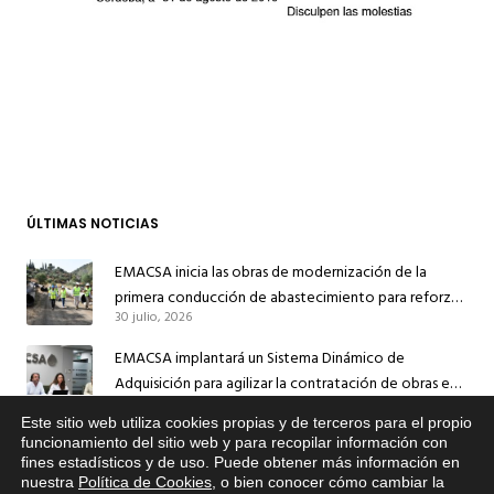
ÚLTIMAS NOTICIAS
EMACSA inicia las obras de modernización de la
primera conducción de abastecimiento para reforzar
30 julio, 2026
el suministro de agua de Córdoba
EMACSA implantará un Sistema Dinámico de
Adquisición para agilizar la contratación de obras en
17 julio, 2026
sus redes e instalaciones
Este sitio web utiliza cookies propias y de terceros para el propio
EMACSA inicia hoy las obras de una nueva arteria de
x
funcionamiento del sitio web y para recopilar información con
fines estadísticos y de uso. Puede obtener más información en
Si tiene cualquier duda sobre
abastecimiento y una red de agua no potable en
nuestra
Política de Cookies
, o bien conocer cómo cambiar la
EMACSA, haga click abajo.
13 julio, 2026