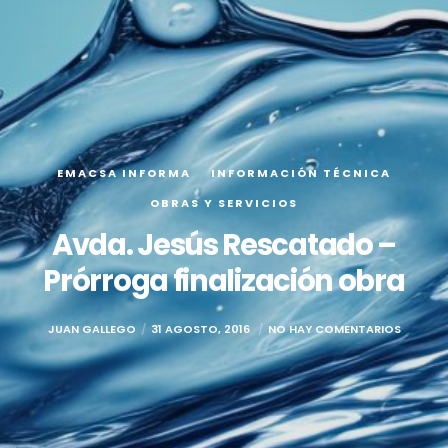
EMACSA INFORMA
INFORMACIÓN TÉCNICA
OBRAS Y SERVICIOS
Avda. Jesús Rescatado –
Prórroga finalización obra
JUAN GALLEGO
31 AGOSTO, 2016
NO HAY COMENTARIOS