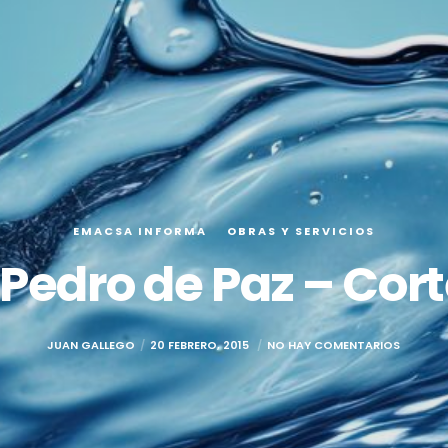
EMACSA INFORMA
OBRAS Y SERVICIOS
 Pedro de Paz – Cort
JUAN GALLEGO
20 FEBRERO, 2015
NO HAY COMENTARIOS