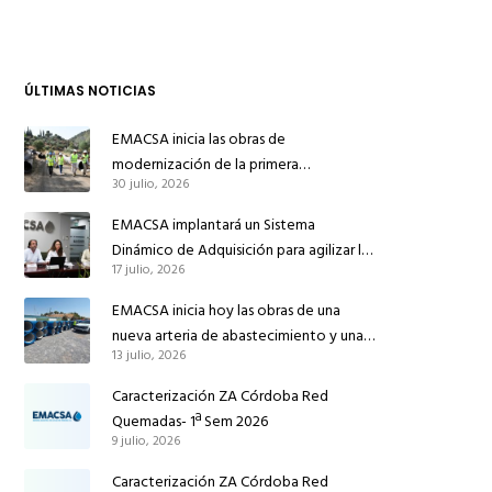
ÚLTIMAS NOTICIAS
EMACSA inicia las obras de
modernización de la primera
30 julio, 2026
conducción de abastecimiento para
reforzar el suministro de agua de
EMACSA implantará un Sistema
Córdoba
Dinámico de Adquisición para agilizar la
17 julio, 2026
contratación de obras en sus redes e
instalaciones
EMACSA inicia hoy las obras de una
nueva arteria de abastecimiento y una
13 julio, 2026
red de agua no potable en Ingeniero
Ruiz de Azúa
Caracterización ZA Córdoba Red
Quemadas- 1ª Sem 2026
9 julio, 2026
Caracterización ZA Córdoba Red