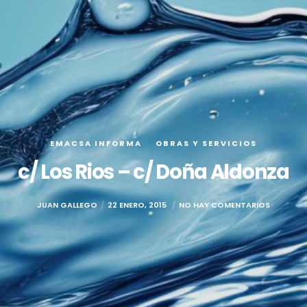
EMACSA INFORMA
OBRAS Y SERVICIOS
c/ Los Rios – c/ Doña Aldonza
JUAN GALLEGO
22 ENERO, 2015
NO HAY COMENTARIOS