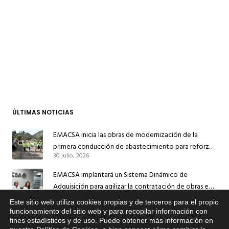
ÚLTIMAS NOTICIAS
EMACSA inicia las obras de modernización de la
primera conducción de abastecimiento para reforzar
30 julio, 2026
el suministro de agua de Córdoba
EMACSA implantará un Sistema Dinámico de
Adquisición para agilizar la contratación de obras en
17 julio, 2026
sus redes e instalaciones
Este sitio web utiliza cookies propias y de terceros para el propio
x
funcionamiento del sitio web y para recopilar información con
EMACSA inicia hoy las obras de una nueva arteria de
fines estadísticos y de uso. Puede obtener más información en
Si tiene cualquier duda sobre
abastecimiento y una red de agua no potable en