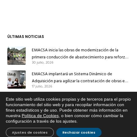
ÚLTIMAS NOTICIAS
EMACSA inicia las obras de modernización de la
primera conducción de abastecimiento para reforzar
30 julio, 2026
el suministro de agua de Córdoba
EMACSA implantará un Sistema Dinámico de
Adquisición para agilizar la contratación de obras en
17 julio, 2026
sus redes e instalaciones
EMACSA inicia hoy las obras de una nueva arteria de
Este sitio web utiliza cookies propias y de terceros para el propio
abastecimiento y una red de agua no potable en
x
funcionamiento del sitio web y para recopilar información con
13 julio, 2026
fines estadísticos y de uso. Puede obtener más información en
Si tiene cualquier duda sobre
Ingeniero Ruiz de Azúa
nuestra
Política de Cookies
, o bien conocer cómo cambiar la
EMACSA, haga click abajo.
Caracterización ZA Córdoba Red Quemadas- 1ª Sem
configuración a través de los ajustes
.
2026
Ajustes de cookies
Rechazar cookies
9 julio, 2026