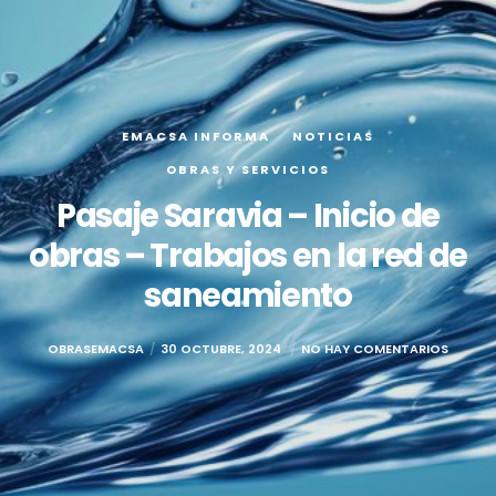
EMACSA INFORMA
NOTICIAS
OBRAS Y SERVICIOS
Pasaje Saravia – Inicio de
obras – Trabajos en la red de
saneamiento
OBRASEMACSA
30 OCTUBRE, 2024
NO HAY COMENTARIOS