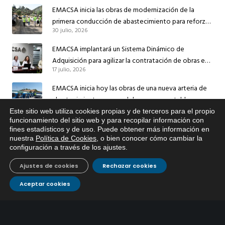
EMACSA inicia las obras de modernización de la
primera conducción de abastecimiento para reforzar
30 julio, 2026
el suministro de agua de Córdoba
EMACSA implantará un Sistema Dinámico de
Adquisición para agilizar la contratación de obras en
17 julio, 2026
sus redes e instalaciones
EMACSA inicia hoy las obras de una nueva arteria de
abastecimiento y una red de agua no potable en
13 julio, 2026
Ingeniero Ruiz de Azúa
Este sitio web utiliza cookies propias y de terceros para el propio
x
funcionamiento del sitio web y para recopilar información con
Caracterización ZA Córdoba Red Quemadas- 1ª Sem
fines estadísticos y de uso. Puede obtener más información en
Si tiene cualquier duda sobre
2026
nuestra
Política de Cookies
, o bien conocer cómo cambiar la
EMACSA, haga click abajo.
configuración a través de los ajustes
.
9 julio, 2026
Caracterización ZA Córdoba Red Carrera Caballo-1º
Ajustes de cookies
Rechazar cookies
Sem 2026
Aceptar cookies
9 julio, 2026
Caracterización ZA Medina Azahara-1º Sem 2026
9 julio, 2026