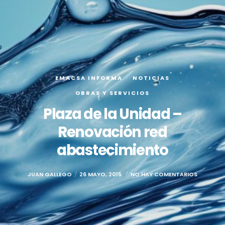
EMACSA INFORMA
NOTICIAS
OBRAS Y SERVICIOS
Plaza de la Unidad –
Renovación red
abastecimiento
JUAN GALLEGO
26 MAYO, 2015
NO HAY COMENTARIOS