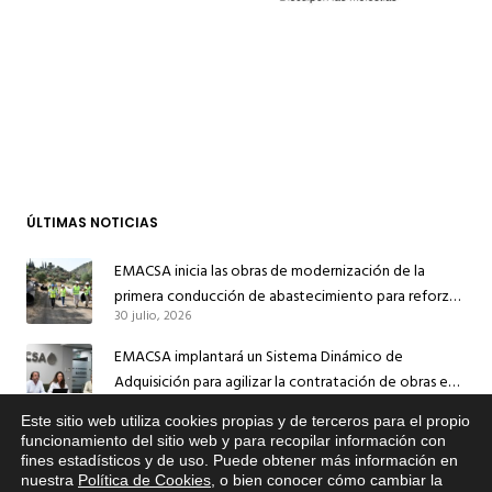
ÚLTIMAS NOTICIAS
EMACSA inicia las obras de modernización de la
primera conducción de abastecimiento para reforzar
30 julio, 2026
el suministro de agua de Córdoba
EMACSA implantará un Sistema Dinámico de
Adquisición para agilizar la contratación de obras en
17 julio, 2026
sus redes e instalaciones
Este sitio web utiliza cookies propias y de terceros para el propio
EMACSA inicia hoy las obras de una nueva arteria de
x
funcionamiento del sitio web y para recopilar información con
fines estadísticos y de uso. Puede obtener más información en
Si tiene cualquier duda sobre
abastecimiento y una red de agua no potable en
nuestra
Política de Cookies
, o bien conocer cómo cambiar la
EMACSA, haga click abajo.
13 julio, 2026