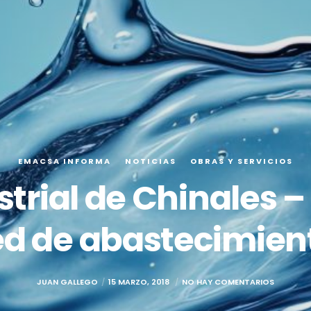
EMACSA INFORMA
NOTICIAS
OBRAS Y SERVICIOS
trial de Chinales –
ed de abastecimien
JUAN GALLEGO
15 MARZO, 2018
NO HAY COMENTARIOS