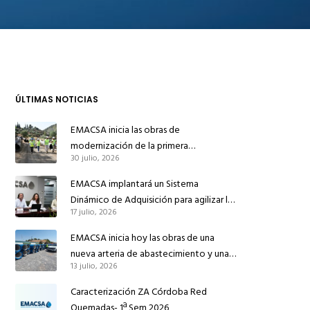
ÚLTIMAS NOTICIAS
EMACSA inicia las obras de
modernización de la primera
30 julio, 2026
conducción de abastecimiento para
reforzar el suministro de agua de
EMACSA implantará un Sistema
Córdoba
Dinámico de Adquisición para agilizar la
17 julio, 2026
contratación de obras en sus redes e
instalaciones
EMACSA inicia hoy las obras de una
nueva arteria de abastecimiento y una
13 julio, 2026
red de agua no potable en Ingeniero
Ruiz de Azúa
Caracterización ZA Córdoba Red
Quemadas- 1ª Sem 2026