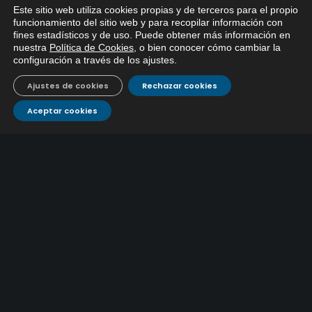
Adquisición para agilizar la contratación de obras en
Este sitio web utiliza cookies propias y de terceros para el propio
17 julio, 2026
sus redes e instalaciones
x
funcionamiento del sitio web y para recopilar información con
fines estadísticos y de uso. Puede obtener más información en
Si tiene cualquier duda sobre
EMACSA inicia hoy las obras de una nueva arteria de
nuestra
Política de Cookies
, o bien conocer cómo cambiar la
EMACSA, haga click abajo.
abastecimiento y una red de agua no potable en
configuración a través de los ajustes
.
13 julio, 2026
Ingeniero Ruiz de Azúa
Ajustes de cookies
Rechazar cookies
Caracterización ZA Córdoba Red Quemadas- 1ª Sem
Aceptar cookies
2026
9 julio, 2026
Caracterización ZA Córdoba Red Carrera Caballo-1º
Sem 2026
9 julio, 2026
Caracterización ZA Medina Azahara-1º Sem 2026
9 julio, 2026
CONTÁCTANOS