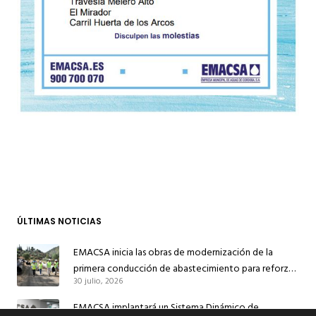
ÚLTIMAS NOTICIAS
EMACSA inicia las obras de modernización de la
primera conducción de abastecimiento para reforzar
30 julio, 2026
el suministro de agua de Córdoba
EMACSA implantará un Sistema Dinámico de