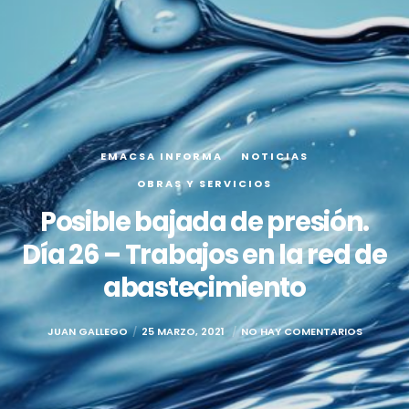
EMACSA INFORMA
NOTICIAS
OBRAS Y SERVICIOS
Posible bajada de presión.
Día 26 – Trabajos en la red de
abastecimiento
JUAN GALLEGO
25 MARZO, 2021
NO HAY COMENTARIOS