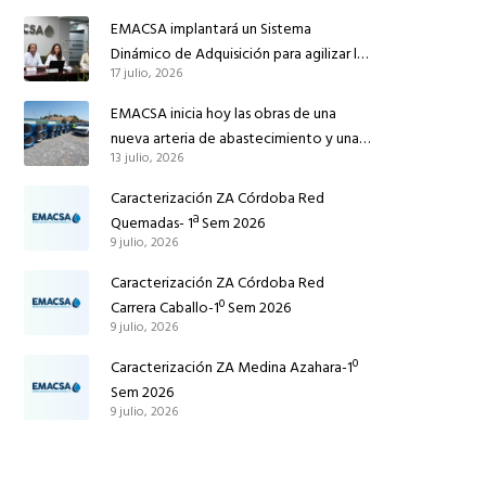
reforzar el suministro de agua de
EMACSA implantará un Sistema
Córdoba
Dinámico de Adquisición para agilizar la
17 julio, 2026
contratación de obras en sus redes e
instalaciones
EMACSA inicia hoy las obras de una
nueva arteria de abastecimiento y una
13 julio, 2026
red de agua no potable en Ingeniero
Ruiz de Azúa
Caracterización ZA Córdoba Red
Quemadas- 1ª Sem 2026
9 julio, 2026
Caracterización ZA Córdoba Red
Carrera Caballo-1º Sem 2026
9 julio, 2026
Caracterización ZA Medina Azahara-1º
Sem 2026
9 julio, 2026