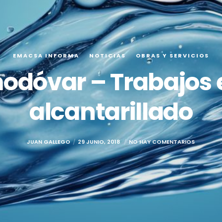
EMACSA INFORMA
NOTICIAS
OBRAS Y SERVICIOS
odóvar – Trabajos e
alcantarillado
JUAN GALLEGO
29 JUNIO, 2018
NO HAY COMENTARIOS