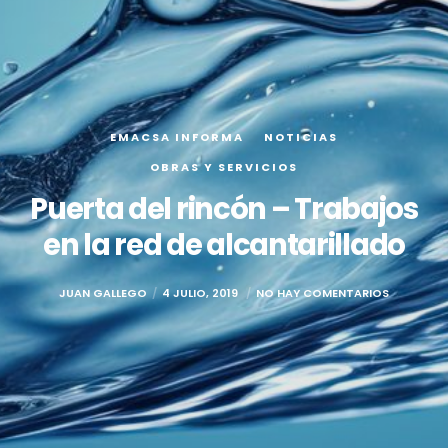
EMACSA INFORMA
NOTICIAS
OBRAS Y SERVICIOS
Puerta del rincón – Trabajos
en la red de alcantarillado
JUAN GALLEGO
4 JULIO, 2019
NO HAY COMENTARIOS