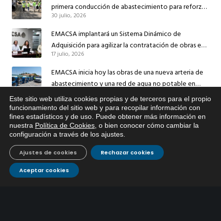
primera conducción de abastecimiento para reforzar
30 julio, 2026
el suministro de agua de Córdoba
EMACSA implantará un Sistema Dinámico de
Adquisición para agilizar la contratación de obras en
17 julio, 2026
sus redes e instalaciones
EMACSA inicia hoy las obras de una nueva arteria de
abastecimiento y una red de agua no potable en
13 julio, 2026
Ingeniero Ruiz de Azúa
Este sitio web utiliza cookies propias y de terceros para el propio
x
funcionamiento del sitio web y para recopilar información con
Caracterización ZA Córdoba Red Quemadas- 1ª Sem
fines estadísticos y de uso. Puede obtener más información en
Si tiene cualquier duda sobre
2026
nuestra
Política de Cookies
, o bien conocer cómo cambiar la
EMACSA, haga click abajo.
9 julio, 2026
configuración a través de los ajustes
.
Caracterización ZA Córdoba Red Carrera Caballo-1º
Ajustes de cookies
Rechazar cookies
Sem 2026
9 julio, 2026
Aceptar cookies
Caracterización ZA Medina Azahara-1º Sem 2026
9 julio, 2026