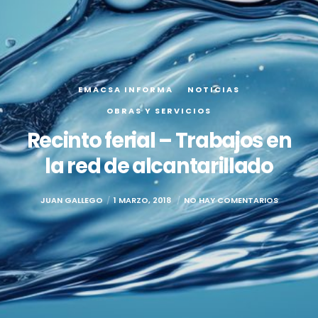
EMACSA INFORMA
NOTICIAS
OBRAS Y SERVICIOS
Recinto ferial – Trabajos en
la red de alcantarillado
JUAN GALLEGO
1 MARZO, 2018
NO HAY COMENTARIOS