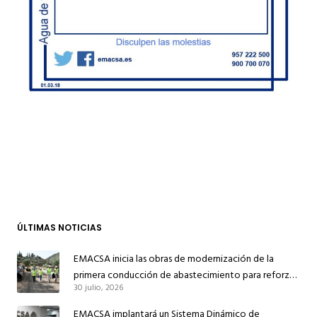
ÚLTIMAS NOTICIAS
EMACSA inicia las obras de modernización de la
primera conducción de abastecimiento para reforzar
30 julio, 2026
el suministro de agua de Córdoba
EMACSA implantará un Sistema Dinámico de