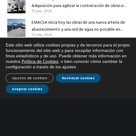
Adquisición para agilizar la contratación de obras en
17 julio, 2026
sus redes e instalaciones
EMACSA inicia hoy las obras de una nueva arteria de
abastecimiento y una red de agua no potable en
13 julio, 2026
Ingeniero Ruiz de Azúa
Este sitio web utiliza cookies propias y de terceros para el propio
Caracterización ZA Córdoba Red Quemadas- 1ª Sem
x
funcionamiento del sitio web y para recopilar información con
2026
fines estadísticos y de uso. Puede obtener más información en
Si tiene cualquier duda sobre
9 julio, 2026
nuestra
Política de Cookies
, o bien conocer cómo cambiar la
EMACSA, haga click abajo.
configuración a través de los ajustes
.
Caracterización ZA Córdoba Red Carrera Caballo-1º
Sem 2026
Ajustes de cookies
Rechazar cookies
9 julio, 2026
Aceptar cookies
Caracterización ZA Medina Azahara-1º Sem 2026
9 julio, 2026
CONTÁCTANOS