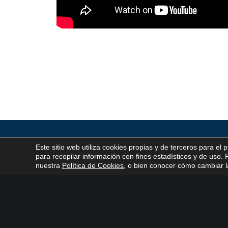
Este sitio web utiliza cookies propias y de terceros para el 
CONTÁCTANOS
para recopilar información con fines estadísticos y de uso
nuestra
Política de Cookies
, o bien conocer cómo cambiar la
Atención al cliente
Corpora
C/ De los Plateros, 1
14006 Córdoba