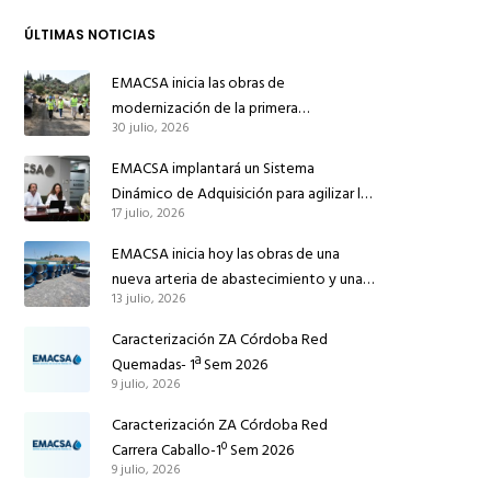
ÚLTIMAS NOTICIAS
EMACSA inicia las obras de
modernización de la primera
30 julio, 2026
conducción de abastecimiento para
reforzar el suministro de agua de
EMACSA implantará un Sistema
Córdoba
Dinámico de Adquisición para agilizar la
17 julio, 2026
contratación de obras en sus redes e
instalaciones
EMACSA inicia hoy las obras de una
nueva arteria de abastecimiento y una
13 julio, 2026
red de agua no potable en Ingeniero
Ruiz de Azúa
Caracterización ZA Córdoba Red
Quemadas- 1ª Sem 2026
9 julio, 2026
Caracterización ZA Córdoba Red
Carrera Caballo-1º Sem 2026
9 julio, 2026