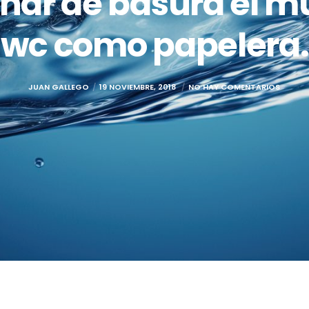
lenar de basura el m
wc como papelera.
JUAN GALLEGO
19 NOVIEMBRE, 2018
NO HAY COMENTARIOS