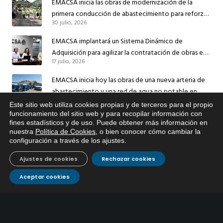
EMACSA inicia las obras de modernización de la
primera conducción de abastecimiento para reforzar
30 julio, 2026
el suministro de agua de Córdoba
EMACSA implantará un Sistema Dinámico de
Adquisición para agilizar la contratación de obras en
17 julio, 2026
sus redes e instalaciones
EMACSA inicia hoy las obras de una nueva arteria de
abastecimiento y una red de agua no potable en
13 julio, 2026
Ingeniero Ruiz de Azúa
Este sitio web utiliza cookies propias y de terceros para el propio
x
funcionamiento del sitio web y para recopilar información con
Caracterización ZA Córdoba Red Quemadas- 1ª Sem
fines estadísticos y de uso. Puede obtener más información en
Si tiene cualquier duda sobre
2026
nuestra
Política de Cookies
, o bien conocer cómo cambiar la
EMACSA, haga click abajo.
9 julio, 2026
configuración a través de los ajustes
.
Caracterización ZA Córdoba Red Carrera Caballo-1º
Ajustes de cookies
Rechazar cookies
Sem 2026
Aceptar cookies
9 julio, 2026
Caracterización ZA Medina Azahara-1º Sem 2026
9 julio, 2026