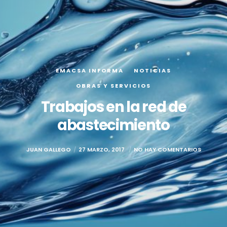
EMACSA INFORMA
NOTICIAS
OBRAS Y SERVICIOS
Trabajos en la red de
abastecimiento
JUAN GALLEGO
27 MARZO, 2017
NO HAY COMENTARIOS