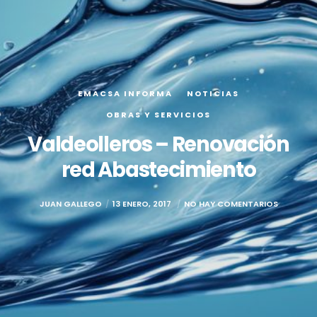
EMACSA INFORMA
NOTICIAS
OBRAS Y SERVICIOS
Valdeolleros – Renovación
red Abastecimiento
JUAN GALLEGO
13 ENERO, 2017
NO HAY COMENTARIOS