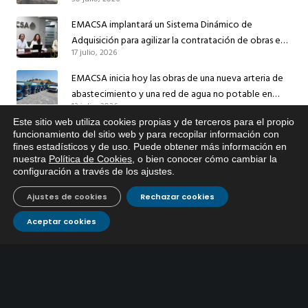
el suministro de agua de Córdoba
EMACSA implantará un Sistema Dinámico de
Adquisición para agilizar la contratación de obras en
17 julio, 2026
sus redes e instalaciones
EMACSA inicia hoy las obras de una nueva arteria de
abastecimiento y una red de agua no potable en
13 julio, 2026
Ingeniero Ruiz de Azúa
Este sitio web utiliza cookies propias y de terceros para el propio
Caracterización ZA Córdoba Red Quemadas- 1ª Sem
x
funcionamiento del sitio web y para recopilar información con
2026
fines estadísticos y de uso. Puede obtener más información en
Si tiene cualquier duda sobre
nuestra
Política de Cookies
, o bien conocer cómo cambiar la
9 julio, 2026
EMACSA, haga click abajo.
configuración a través de los ajustes
.
Caracterización ZA Córdoba Red Carrera Caballo-1º
Ajustes de cookies
Rechazar cookies
Sem 2026
9 julio, 2026
Aceptar cookies
Caracterización ZA Medina Azahara-1º Sem 2026
9 julio, 2026