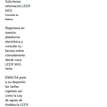
Solicítenos
información.
LEER
MÁS
Consulte su
factura
Registrese en
nuestra
plataforma
electrónica y
consulte su
factura online
cómodamente
desde casa.
LEER MÁS
Tarifas
EMACSA pone
a su disposión
las tarifas
vigentes así
como la Ley
de aguas de
Andalucía.
LEER