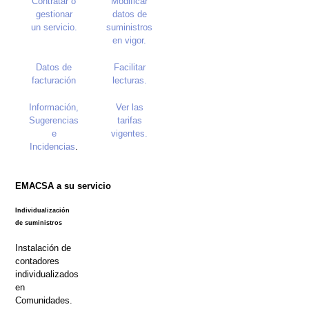
Contratar o
Modificar
gestionar
datos de
un servicio.
suministros
en vigor.
Datos de
Facilitar
facturación
lecturas.
Información,
Ver las
Sugerencias
tarifas
e
vigentes.
Incidencias
.
EMACSA a su servicio
Individualización
de suministros
Instalación de
contadores
individualizados
en
Comunidades.