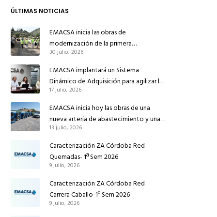
ÚLTIMAS NOTICIAS
EMACSA inicia las obras de
modernización de la primera
30 julio, 2026
conducción de abastecimiento para
reforzar el suministro de agua de
EMACSA implantará un Sistema
Córdoba
Dinámico de Adquisición para agilizar la
17 julio, 2026
contratación de obras en sus redes e
instalaciones
EMACSA inicia hoy las obras de una
nueva arteria de abastecimiento y una
13 julio, 2026
red de agua no potable en Ingeniero
Ruiz de Azúa
Caracterización ZA Córdoba Red
Quemadas- 1ª Sem 2026
9 julio, 2026
Caracterización ZA Córdoba Red
Carrera Caballo-1º Sem 2026
9 julio, 2026