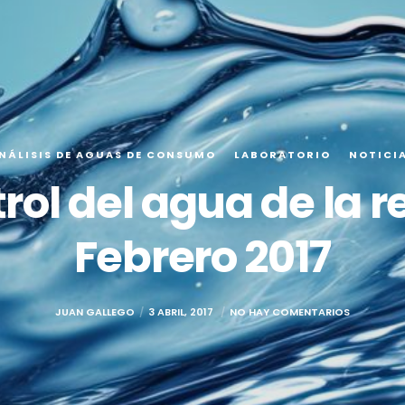
NÁLISIS DE AGUAS DE CONSUMO
LABORATORIO
NOTICI
trol del agua de la 
Febrero 2017
JUAN GALLEGO
3 ABRIL, 2017
NO HAY COMENTARIOS