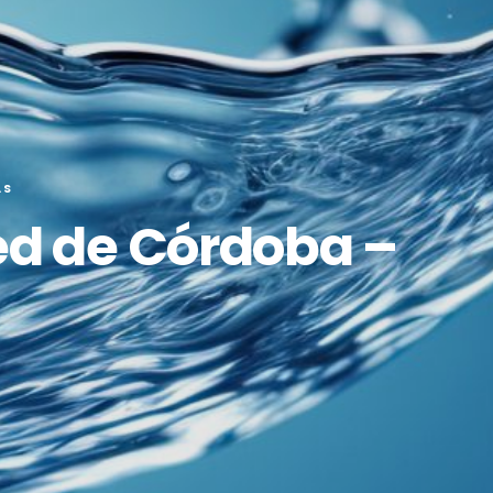
AS
red de Córdoba –