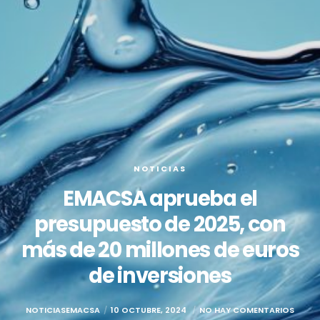
NOTICIAS
EMACSA aprueba el
presupuesto de 2025, con
más de 20 millones de euros
de inversiones
NOTICIASEMACSA
10 OCTUBRE, 2024
NO HAY COMENTARIOS