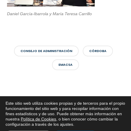
Daniel García-Ibarrola y María Teresa Carrillo
CONSEJO DE ADMINISTRACIÓN
CÓRDOBA
EMACSA
ÚLTIMAS NOTICIAS
Este sitio web utiliza cookies propias y de terceros para el propio
x
funcionamiento del sitio web y para recopilar información con
EMACSA refuerza la limpieza preventiva de
fines estadísticos y de uso. Puede obtener más información en
Si tiene cualquier duda sobre
colectores e imbornales para preparar Córdoba ante
nuestra
Política de Cookies
, o bien conocer cómo cambiar la
EMACSA, haga click abajo.
10 agosto, 2026
configuración a través de los ajustes
.
las lluvias