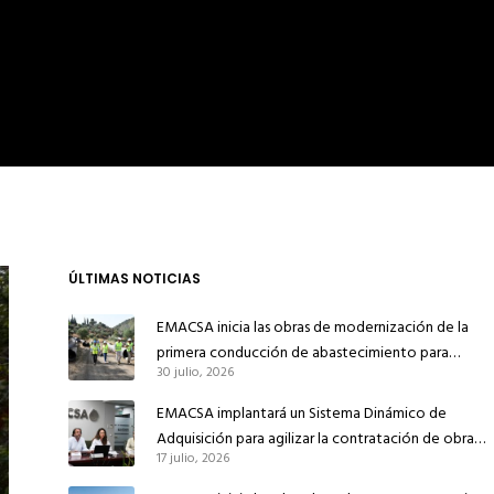
ÚLTIMAS NOTICIAS
EMACSA inicia las obras de modernización de la
primera conducción de abastecimiento para
30 julio, 2026
reforzar el suministro de agua de Córdoba
EMACSA implantará un Sistema Dinámico de
Adquisición para agilizar la contratación de obras
17 julio, 2026
en sus redes e instalaciones