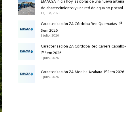
EMACSA inicia hoy las obras de una nueva arteria
de abastecimiento y una red de agua no potable
13 julio, 2026
en Ingeniero Ruiz de Azúa
Caracterización ZA Córdoba Red Quemadas- 1ª
Sem 2026
9 julio, 2026
Caracterización ZA Córdoba Red Carrera Caballo-
1º Sem 2026
9 julio, 2026
Caracterización ZA Medina Azahara-1º Sem 2026
9 julio, 2026