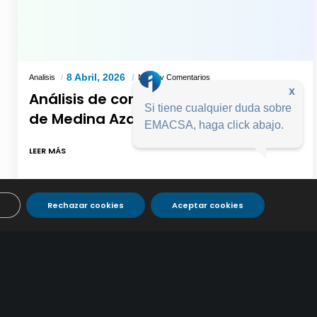
8 Abril, 2026
Analisis
No Hay Comentarios
x
Análisis de control del agua de la red
Si tiene cualquier duda sobre
de Medina Azahara-Marzo 2026
EMACSA, haga click abajo.
LEER MÁS
Rechazar cookies
Aceptar cookies