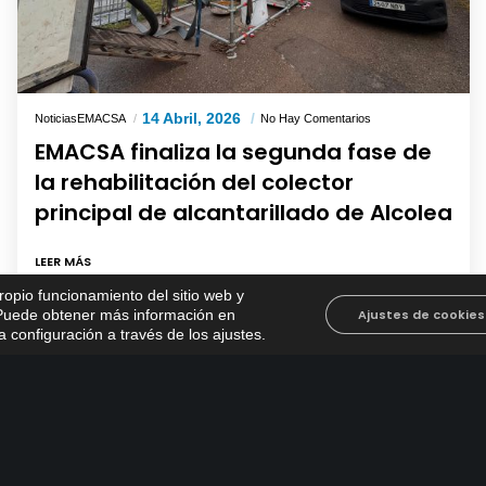
14 Abril, 2026
NoticiasEMACSA
No Hay Comentarios
EMACSA finaliza la segunda fase de
la rehabilitación del colector
principal de alcantarillado de Alcolea
LEER MÁS
propio funcionamiento del sitio web y
. Puede obtener más información en
Ajustes de cookies
 configuración a través de los ajustes
.
1
2
3
4
5
…
148