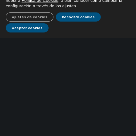
nuestra
Política de Cookies
, o bien conocer cómo cambiar la
configuración a través de los ajustes
.
Ajustes de cookies
Rechazar cookies
Aceptar cookies
ObrasEmacsa
13 Junio, 2024
No Hay Comentarios
C/ Loja – Corte de tráfico – Trabajos en la red
de alcantarillado
Del 17/06 al 21/06
. Calle LOJA. Tramo comprendido entre calle
Jerez y calle Ronda, por limpieza de colector de alcantarillado.
(C.T.283/2024). Se facilitará acceso a cocheras.