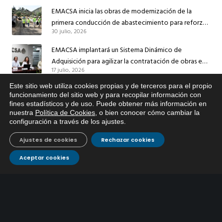
EMACSA inicia las obras de modernización de la
primera conducción de abastecimiento para reforzar
30 julio, 2026
el suministro de agua de Córdoba
EMACSA implantará un Sistema Dinámico de
Adquisición para agilizar la contratación de obras en
17 julio, 2026
sus redes e instalaciones
Este sitio web utiliza cookies propias y de terceros para el propio
EMACSA inicia hoy las obras de una nueva arteria de
funcionamiento del sitio web y para recopilar información con
abastecimiento y una red de agua no potable en
fines estadísticos y de uso. Puede obtener más información en
13 julio, 2026
Ingeniero Ruiz de Azúa
nuestra
Política de Cookies
, o bien conocer cómo cambiar la
configuración a través de los ajustes
.
Caracterización ZA Córdoba Red Quemadas- 1ª Sem
2026
Ajustes de cookies
Rechazar cookies
9 julio, 2026
Aceptar cookies
Caracterización ZA Córdoba Red Carrera Caballo-1º
Sem 2026
9 julio, 2026
Caracterización ZA Medina Azahara-1º Sem 2026
9 julio, 2026