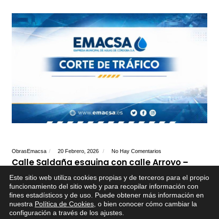
ObrasEmacsa
20 Febrero, 2026
No Hay Comentarios
Calle Saldaña esquina con calle Arroyo –
Corte Parcial de tráfico – Trabajos en la red
Este sitio web utiliza cookies propias y de terceros para el propio
de alcantarillado
funcionamiento del sitio web y para recopilar información con
fines estadísticos y de uso. Puede obtener más información en
DEL 23/02 al 27/02
. C/ SALDAÑA ESQ. C/ ARROYO . Corte parcial
nuestra
Política de Cookies
, o bien conocer cómo cambiar la
de tráfico, por trabajos de conexión de imbornales a pozo de registro
configuración a través de los ajustes
.